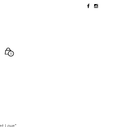
0
et Love”